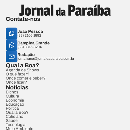
Contate-nos
João Pessoa
(83) 2106.1892
Campina Grande
(83) 3315-3204
Redação
jornalismo@jornaldaparaiba.com.br
Qual a Boa?
Agenda de Shows
O que fazer?
Onde comer e beber?
Onde ficar?
Notícias
Bichos
Cultura
Economia
Educação
Política
Qual a Boa?
Cotidiano
Saúde
Tecnologia
Meio Ambiente