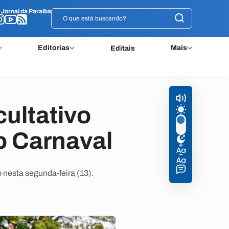
o
o
Jornal da Paraíba
Jornal da Paraíba
Editorias
Mais
Editais
cultativo
o Carnaval
do nesta segunda-feira (13).