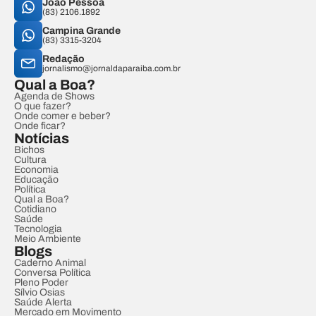
João Pessoa
(83) 2106.1892
Campina Grande
(83) 3315-3204
Redação
jornalismo@jornaldaparaiba.com.br
Qual a Boa?
Agenda de Shows
O que fazer?
Onde comer e beber?
Onde ficar?
Notícias
Bichos
Cultura
Economia
Educação
Política
Qual a Boa?
Cotidiano
Saúde
Tecnologia
Meio Ambiente
Blogs
Caderno Animal
Conversa Política
Pleno Poder
Sílvio Osias
Saúde Alerta
Mercado em Movimento