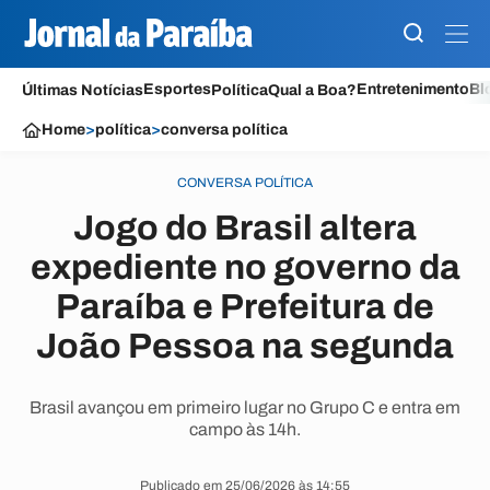
Esportes
Entretenimento
Bl
Últimas Notícias
Política
Qual a Boa?
Home
>
política
>
conversa política
CONVERSA POLÍTICA
Jogo do Brasil altera
expediente no governo da
Paraíba e Prefeitura de
João Pessoa na segunda
Brasil avançou em primeiro lugar no Grupo C e entra em
campo às 14h.
Publicado em 25/06/2026 às 14:55