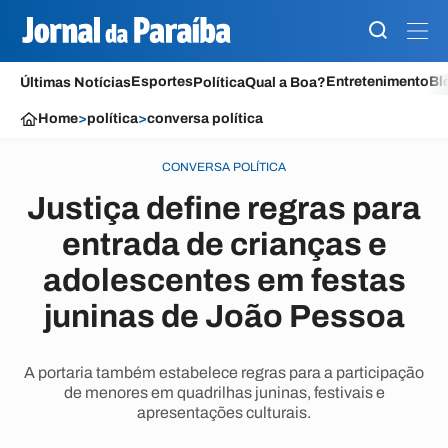
Esportes
Entretenimento
Bl
Últimas Notícias
Política
Qual a Boa?
Home
>
política
>
conversa política
CONVERSA POLÍTICA
Justiça define regras para
entrada de crianças e
adolescentes em festas
juninas de João Pessoa
A portaria também estabelece regras para a participação
de menores em quadrilhas juninas, festivais e
apresentações culturais.