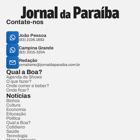
Contate-nos
João Pessoa
(83) 2106.1892
Campina Grande
(83) 3315-3204
Redação
jornalismo@jornaldaparaiba.com.br
Qual a Boa?
Agenda de Shows
O que fazer?
Onde comer e beber?
Onde ficar?
Notícias
Bichos
Cultura
Economia
Educação
Política
Qual a Boa?
Cotidiano
Saúde
Tecnologia