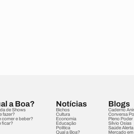
al a Boa?
Notícias
Blogs
da de Shows
Bichos
Caderno Ani
e fazer?
Cultura
Conversa Pol
 comer e beber?
Economia
Pleno Poder
 ficar?
Educação
Sílvio Osias
Política
Saúde Alerta
Qual a Boa?
Mercado em