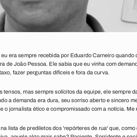
e eu era sempre recebida por Eduardo Carneiro quando 
tura de João Pessoa. Ele sabia que eu vinha com dema
xo, fazer perguntas difíceis e fora da curva.
 tensos, mas sempre solícitos da equipe, ele sempre da
o a demanda era dura, seu sorriso aberto e sincero m
e o jornalista ético e compromissado com a notícia. Me 
na lista de prediletos dos 'repórteres de rua' que, como
iva, aquele algo mais sabe? Paciente. Sorridente e paci