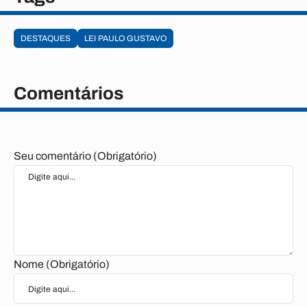
VIEIROPOLIS
Autorizado
R$
68.933,53
DESTAQUES
LEI PAULO GUSTAVO
VISTA SERRANA
Não Cadastrado
R$ 58.231,85
ZABELE
Enviado Análise
R$ 47.280,78
Comentários
Seu comentário (Obrigatório)
Nome (Obrigatório)