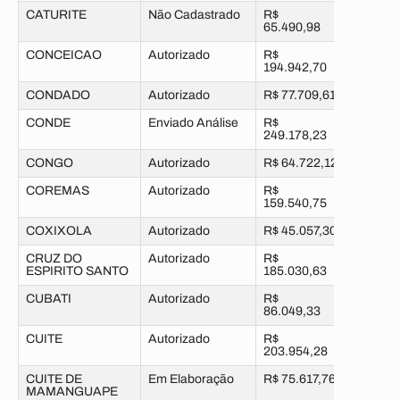
CATURITE
Não Cadastrado
R$
65.490,98
CONCEICAO
Autorizado
R$
194.942,70
CONDADO
Autorizado
R$ 77.709,61
CONDE
Enviado Análise
R$
249.178,23
CONGO
Autorizado
R$ 64.722,12
COREMAS
Autorizado
R$
159.540,75
COXIXOLA
Autorizado
R$ 45.057,30
CRUZ DO
Autorizado
R$
ESPIRITO SANTO
185.030,63
CUBATI
Autorizado
R$
86.049,33
CUITE
Autorizado
R$
203.954,28
CUITE DE
Em Elaboração
R$ 75.617,76
MAMANGUAPE