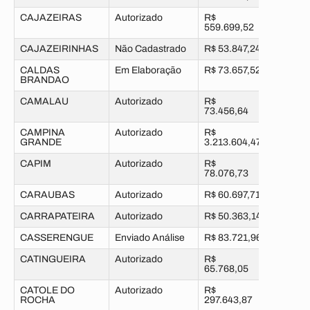
CAJAZEIRAS
Autorizado
R$
559.699,52
CAJAZEIRINHAS
Não Cadastrado
R$ 53.847,24
CALDAS
Em Elaboração
R$ 73.657,52
BRANDAO
CAMALAU
Autorizado
R$
73.456,64
CAMPINA
Autorizado
R$
GRANDE
3.213.604,47
CAPIM
Autorizado
R$
78.076,73
CARAUBAS
Autorizado
R$ 60.697,71
CARRAPATEIRA
Autorizado
R$ 50.363,14
CASSERENGUE
Enviado Análise
R$ 83.721,96
CATINGUEIRA
Autorizado
R$
65.768,05
CATOLE DO
Autorizado
R$
ROCHA
297.643,87