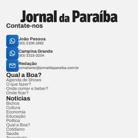
Contate-nos
João Pessoa
(83) 2106.1892
Campina Grande
(83) 3315-3204
Redação
jornalismo@jornaldaparaiba.com.br
Qual a Boa?
Agenda de Shows
O que fazer?
Onde comer e beber?
Onde ficar?
Notícias
Bichos
Cultura
Economia
Educação
Política
Qual a Boa?
Cotidiano
Saúde
Tecnologia