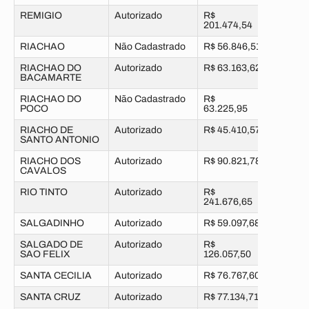
REMIGIO
Autorizado
R$
201.474,54
RIACHAO
Não Cadastrado
R$ 56.846,51
RIACHAO DO
Autorizado
R$ 63.163,62
BACAMARTE
RIACHAO DO
Não Cadastrado
R$
POCO
63.225,95
RIACHO DE
Autorizado
R$ 45.410,57
SANTO ANTONIO
RIACHO DOS
Autorizado
R$ 90.821,78
CAVALOS
RIO TINTO
Autorizado
R$
241.676,65
SALGADINHO
Autorizado
R$ 59.097,68
SALGADO DE
Autorizado
R$
SAO FELIX
126.057,50
SANTA CECILIA
Autorizado
R$ 76.767,60
SANTA CRUZ
Autorizado
R$ 77.134,71