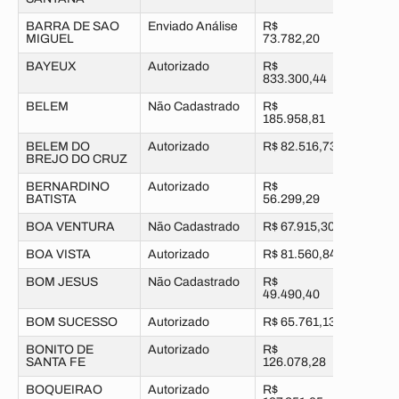
BARRA DE SAO
Enviado Análise
R$
MIGUEL
73.782,20
BAYEUX
Autorizado
R$
833.300,44
BELEM
Não Cadastrado
R$
185.958,81
BELEM DO
Autorizado
R$ 82.516,73
BREJO DO CRUZ
BERNARDINO
Autorizado
R$
BATISTA
56.299,29
BOA VENTURA
Não Cadastrado
R$ 67.915,30
BOA VISTA
Autorizado
R$ 81.560,84
BOM JESUS
Não Cadastrado
R$
49.490,40
BOM SUCESSO
Autorizado
R$ 65.761,13
BONITO DE
Autorizado
R$
SANTA FE
126.078,28
BOQUEIRAO
Autorizado
R$