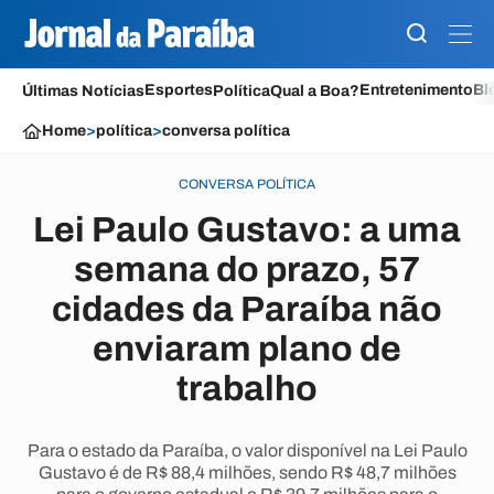
Esportes
Entretenimento
Bl
Últimas Notícias
Política
Qual a Boa?
Home
>
política
>
conversa política
CONVERSA POLÍTICA
Lei Paulo Gustavo: a uma
semana do prazo, 57
cidades da Paraíba não
enviaram plano de
trabalho
Para o estado da Paraíba, o valor disponível na Lei Paulo
Gustavo é de R$ 88,4 milhões, sendo R$ 48,7 milhões