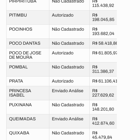
PIRPIRITUBA
Não Cadastrado
R$
115.438,92
PITIMBU
Autorizado
R$
198.045,85
POCINHOS
Não Cadastrado
R$
193.682,04
POCO DANTAS
Não Cadastrado
R$ 58.418,86
POCO DE JOSE
Autorizado
R$ 61.805,97
DE MOURA
POMBAL
Não Cadastrado
R$
311.386,37
PRATA
Autorizado
R$ 61.106,41
PRINCESA
Enviado Análise
R$
ISABEL
227.629,62
PUXINANA
Não Cadastrado
R$
148.201,80
QUEIMADAS
Enviado Análise
R$
412.674,60
QUIXABA
Não Cadastrado
R$
45.479,84