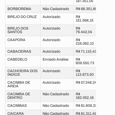
187.351,05
BORBOREMA
Não Cadastrado
R$ 68.351,69
BREJO DO CRUZ
Autorizado
R$
151.568,15
BREJO DOS
Autorizado
R$
SANTOS
76.442,04
CAAPORA
Autorizado
R$
216.062,10
CABACEIRAS
Autorizado
R$ 71.115,43
CABEDELO
Enviado Análise
R$
609.550,73
CACHOEIRA DOS
Autorizado
R$
INDIOS
113.873,50
CACIMBA DE
Autorizado
R$ 57.248,24
AREIA
CACIMBA DE
Não Cadastrado
R$
DENTRO
182.052,16
CACIMBAS
Não Cadastrado
R$ 81.609,33
CAICARA
Não Cadastrado
R$ 81.311,49