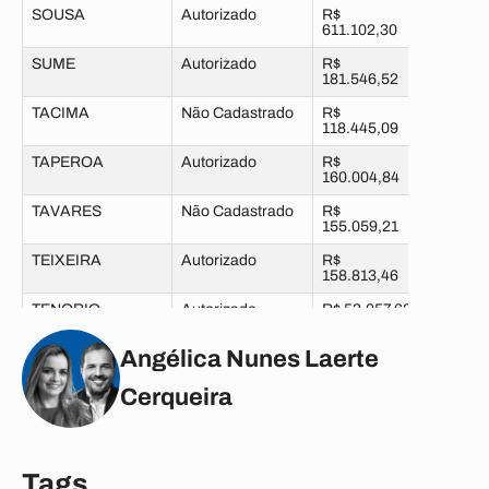
SOUSA
Autorizado
R$
611.102,30
SUME
Autorizado
R$
181.546,52
TACIMA
Não Cadastrado
R$
118.445,09
TAPEROA
Autorizado
R$
160.004,84
TAVARES
Não Cadastrado
R$
155.059,21
TEIXEIRA
Autorizado
R$
158.813,46
TENORIO
Autorizado
R$ 53.057,62
TRIUNFO
Não Cadastrado
R$ 97.180,48
Angélica Nunes Laerte
UIRAUNA
Autorizado
R$
Cerqueira
158.972,76
UMBUZEIRO
Enviado Análise
R$
100.235,15
VARZEA
Autorizado
R$ 51.443,71
Tags