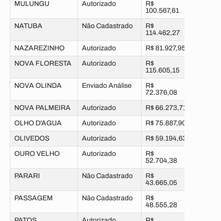
MULUNGU
Autorizado
R$
100.567,61
NATUBA
Não Cadastrado
R$
114.462,27
NAZAREZINHO
Autorizado
R$ 81.927,95
NOVA FLORESTA
Autorizado
R$
115.605,15
NOVA OLINDA
Enviado Análise
R$
72.376,08
NOVA PALMEIRA
Autorizado
R$ 66.273,71
OLHO D'AGUA
Autorizado
R$ 75.887,90
OLIVEDOS
Autorizado
R$ 59.194,63
OURO VELHO
Autorizado
R$
52.704,38
PARARI
Não Cadastrado
R$
43.665,05
PASSAGEM
Não Cadastrado
R$
48.555,28
PATOS
Autorizado
R$