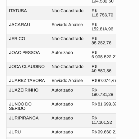
194.582,50
ITATUBA
Não Cadastrado
R$
118.756,79
JACARAU
Enviado Análise
R$
152.814,96
JERICO
Não Cadastrado
R$
85.252,76
JOAO PESSOA
Autorizado
R$
6.995.522,21
JOCA CLAUDINO
Não Cadastrado
R$
49.850,56
JUAREZ TAVORA
Enviado Análise
R$ 87.074,47
JUAZEIRINHO
Autorizado
R$
190.731,28
JUNCO DO
Autorizado
R$ 81.699,37
SERIDO
JURIPIRANGA
Autorizado
R$
117.101,32
JURU
Autorizado
R$ 99.660,21