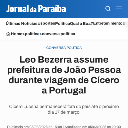
Esportes
Entretenimento
Bl
Últimas Notícias
Política
Qual a Boa?
Home
>
política
>
conversa política
CONVERSA POLÍTICA
Leo Bezerra assume
prefeitura de João Pessoa
durante viagem de Cícero
a Portugal
Cícero Lucena permanecerá fora do país até o próximo
dia 17 de março.
Publicado em 05/03/2025 às 15:08 | Atualizado em 05/03/2025 às 20:30