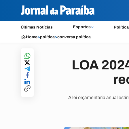
Esportes
Últimas Notícias
Política
Home
>
política
>
conversa política
LOA 2024
re
A lei orçamentária anual esti