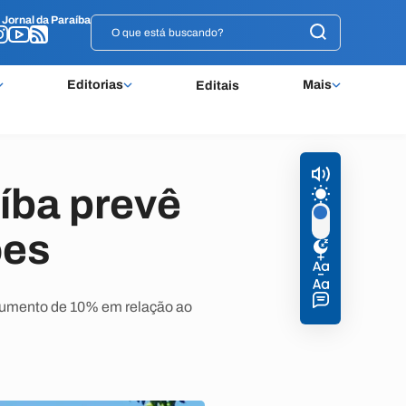
o
o
Jornal da Paraíba
Jornal da Paraíba
Editorias
Mais
Editais
íba prevê
ões
m aumento de 10% em relação ao