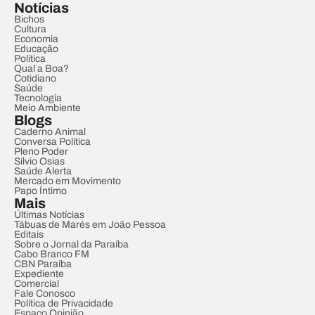
Notícias
Bichos
Cultura
Economia
Educação
Política
Qual a Boa?
Cotidiano
Saúde
Tecnologia
Meio Ambiente
Blogs
Caderno Animal
Conversa Política
Pleno Poder
Sílvio Osias
Saúde Alerta
Mercado em Movimento
Papo Íntimo
Mais
Últimas Notícias
Tábuas de Marés em João Pessoa
Editais
Sobre o Jornal da Paraíba
Cabo Branco FM
CBN Paraíba
Expediente
Comercial
Fale Conosco
Política de Privacidade
Espaço Opinião