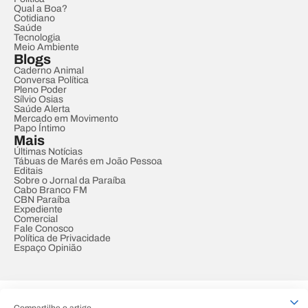
Qual a Boa?
Cotidiano
Saúde
Tecnologia
Meio Ambiente
Blogs
Caderno Animal
Conversa Política
Pleno Poder
Sílvio Osias
Saúde Alerta
Mercado em Movimento
Papo Íntimo
Mais
Últimas Notícias
Tábuas de Marés em João Pessoa
Editais
Sobre o Jornal da Paraíba
Cabo Branco FM
CBN Paraíba
Expediente
Comercial
Fale Conosco
Política de Privacidade
Espaço Opinião
© REDE PARAÍBA DE COMUNICAÇÃO
Compartilhe o artigo