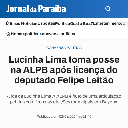
Esportes
Entretenimento
Bl
Últimas Notícias
Política
Qual a Boa?
Home
>
política
>
conversa política
CONVERSA POLÍTICA
Lucinha Lima toma posse
na ALPB após licença do
deputado Felipe Leitão
A ida de Lucinha Lima À ALPB é fruto de uma articulação
política com foco nas eleições municipais em Bayeux.
Publicado em 02/04/2024 às 11:49