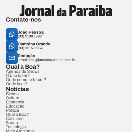
Contate-nos
João Pessoa
(83) 2106.1892
Campina Grande
(83) 3315-3204
Redação
jornalismo@jornaldaparaiba.com.br
Qual a Boa?
Agenda de Shows
O que fazer?
Onde comer e beber?
Onde ficar?
Notícias
Bichos
Cultura
Economia
Educação
Política
Qual a Boa?
Cotidiano
Saúde
Tecnologia
Meio Ambiente