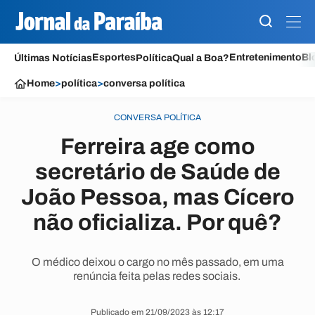
Esportes
Entretenimento
Bl
Últimas Notícias
Política
Qual a Boa?
Home
>
política
>
conversa política
CONVERSA POLÍTICA
Ferreira age como
secretário de Saúde de
João Pessoa, mas Cícero
não oficializa. Por quê?
O médico deixou o cargo no mês passado, em uma
renúncia feita pelas redes sociais.
Publicado em 21/09/2023 às 12:17