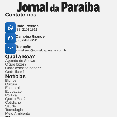
Contate-nos
João Pessoa
(83) 2106.1892
Campina Grande
(83) 3315-3204
Redação
jornalismo@jornaldaparaiba.com.br
Qual a Boa?
Agenda de Shows
O que fazer?
Onde comer e beber?
Onde ficar?
Notícias
Bichos
Cultura
Economia
Educação
Política
Qual a Boa?
Cotidiano
Saúde
Tecnologia
Meio Ambiente