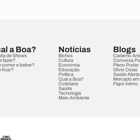
al a Boa?
Notícias
Blogs
da de Shows
Bichos
Caderno Ani
e fazer?
Cultura
Conversa Pol
 comer e beber?
Economia
Pleno Poder
 ficar?
Educação
Sílvio Osias
Política
Saúde Alerta
Qual a Boa?
Mercado em
Cotidiano
Papo Íntimo
Saúde
Tecnologia
Meio Ambiente