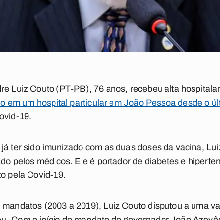
dre Luiz Couto (PT-PB), 76 anos, recebeu alta hospital
do em um hospital particular em João Pessoa desde o últ
ovid-19.
já ter sido imunizado com as duas doses da vacina, Luiz
rado pelos médicos. Ele é portador de diabetes e hiper
to pela Covid-19.
o mandatos (2003 a 2019), Luiz Couto disputou a uma v
u. Com o início do mandato do governador João Azevê