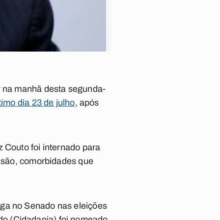
ar na manhã desta segunda-
imo dia 23 de julho
, após
 Couto foi internado para
tensão, comorbidades que
aga no Senado nas eleições
do (Cidadania) foi nomeado