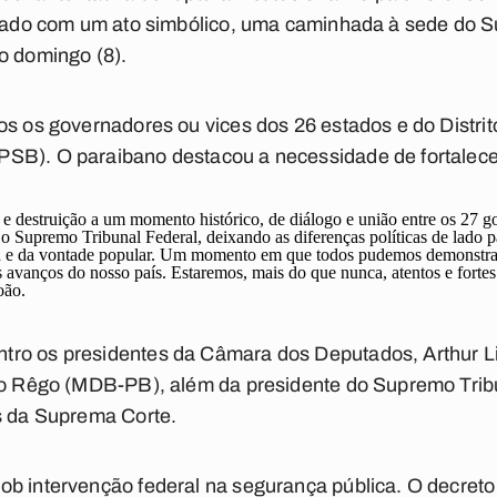
errado com um ato simbólico, uma caminhada à sede do S
o domingo (8).
os os governadores ou vices dos 26 estados e do Distrito
SB). O paraibano destacou a necessidade de fortalece
a e destruição a um momento histórico, de diálogo e união entre os 27 g
o Supremo Tribunal Federal, deixando as diferenças políticas de lado 
ia e da vontade popular. Um momento em que todos pudemos demonstr
 avanços do nosso país. Estaremos, mais do que nunca, atentos e forte
oão.
ro os presidentes da Câmara dos Deputados, Arthur L
 do Rêgo (MDB-PB), além da presidente do Supremo Trib
os da Suprema Corte.
ob intervenção federal na segurança pública. O decreto