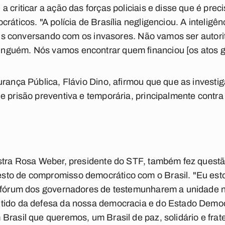
 criticar a ação das forças policiais e disse que é prec
ráticos. "A polícia de Brasília negligenciou. A inteligên
ciais conversando com os invasores. Não vamos ser auto
guém. Nós vamos encontrar quem financiou [os atos go
urança Pública, Flávio Dino, afirmou que que as inves
e prisão preventiva e temporária, principalmente contra
istra Rosa Weber, presidente do STF, também fez questã
sto de compromisso democrático com o Brasil. "Eu est
o fórum dos governadores de testemunharem a unidade n
tido da defesa da nossa democracia e do Estado Democr
Brasil que queremos, um Brasil de paz, solidário e frat