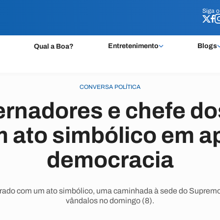
Siga 
Siga 
Entretenimento
Blogs
Qual a Boa?
CONVERSA POLÍTICA
ernadores e chefe d
 ato simbólico em a
democracia
errado com um ato simbólico, uma caminhada à sede do Supremo, 
vândalos no domingo (8).