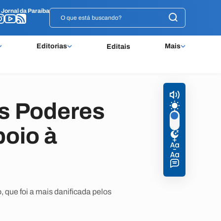
o
o
Jornal da Paraíba
Jornal da Paraíba
Editorias
Mais
Editais
os Poderes
poio à
que foi a mais danificada pelos