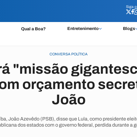
Siga 
Siga 
Entretenimento
Blogs
Qual a Boa?
CONVERSA POLÍTICA
rá "missão gigantes
om orçamento secret
João
íba, João Azevêdo (PSB), disse que Lula, como presidente eleit
blicana dos estados com o governo federal, perdida durante a 