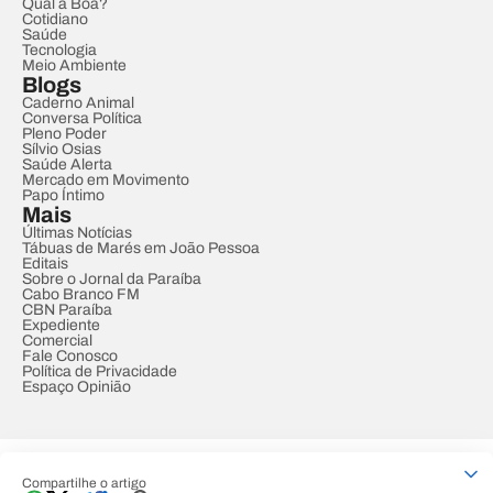
Qual a Boa?
Cotidiano
Saúde
Tecnologia
Meio Ambiente
Blogs
Caderno Animal
Conversa Política
Pleno Poder
Sílvio Osias
Saúde Alerta
Mercado em Movimento
Papo Íntimo
Mais
Últimas Notícias
Tábuas de Marés em João Pessoa
Editais
Sobre o Jornal da Paraíba
Cabo Branco FM
CBN Paraíba
Expediente
Comercial
Fale Conosco
Política de Privacidade
Espaço Opinião
© REDE PARAÍBA DE COMUNICAÇÃO
Compartilhe o artigo