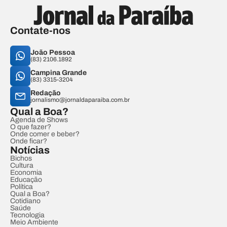
Contate-nos
João Pessoa
(83) 2106.1892
Campina Grande
(83) 3315-3204
Redação
jornalismo@jornaldaparaiba.com.br
Qual a Boa?
Agenda de Shows
O que fazer?
Onde comer e beber?
Onde ficar?
Notícias
Bichos
Cultura
Economia
Educação
Política
Qual a Boa?
Cotidiano
Saúde
Tecnologia
Meio Ambiente