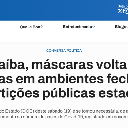
Siga 
Siga 
Entretenimento
Blogs
Qual a Boa?
CONVERSA POLÍTICA
aíba, máscaras volta
ias em ambientes fe
tições públicas est
 do Estado (DOE) deste sábado (19) e se tornou necessária, de
aumento no número de casos de Covid-19, registrado em novem