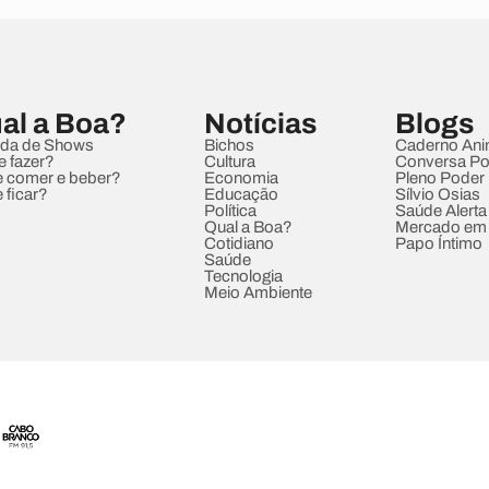
al a Boa?
Notícias
Blogs
da de Shows
Bichos
Caderno Ani
e fazer?
Cultura
Conversa Pol
 comer e beber?
Economia
Pleno Poder
 ficar?
Educação
Sílvio Osias
Política
Saúde Alerta
Qual a Boa?
Mercado em
Cotidiano
Papo Íntimo
Saúde
Tecnologia
Meio Ambiente