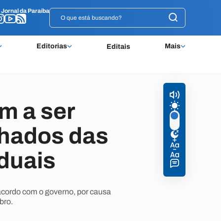
o
o
Jornal da Paraíba
Jornal da Paraíba
Editorias
Mais
Editais
m a ser
chados das
aduais
 acordo com o governo, por causa
bro.