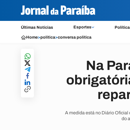
Esportes
Últimas Notícias
Política
Home
>
política
>
conversa política
Na Par
obrigatór
repar
A medida está no Diário Oficial
do 