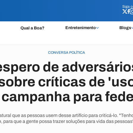
Siga 
Siga 
Entretenimento
Blogs
Qual a Boa?
CONVERSA POLÍTICA
spero de adversários
sobre críticas de 'us
 campanha para fede
ural que as pessoas usem desse artifício para criticá-lo. "Tenh
, para que a gente possa trazer soluções para vida das pessoas"