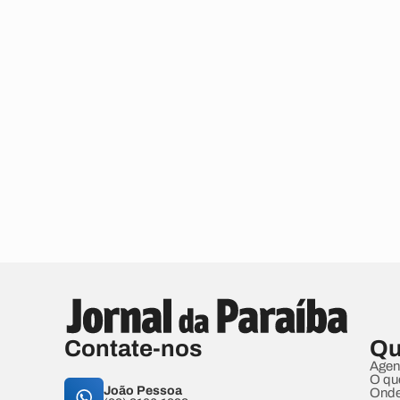
Contate-nos
Qu
Agen
O qu
João Pessoa
Onde