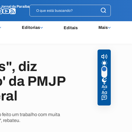
o
o
Jornal da Paraíba
Jornal da Paraíba
Editorias
Mais
Editais
", diz
o' da PMJP
ral
o feito um trabalho com muita
, rebateu.