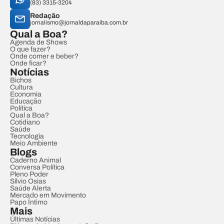
(83) 3315-3204
Redação
jornalismo@jornaldaparaiba.com.br
Qual a Boa?
Agenda de Shows
O que fazer?
Onde comer e beber?
Onde ficar?
Notícias
Bichos
Cultura
Economia
Educação
Política
Qual a Boa?
Cotidiano
Saúde
Tecnologia
Meio Ambiente
Blogs
Caderno Animal
Conversa Política
Pleno Poder
Sílvio Osias
Saúde Alerta
Mercado em Movimento
Papo Íntimo
Mais
Últimas Notícias