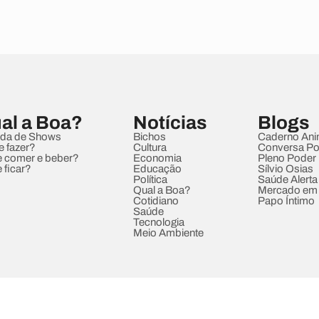
al a Boa?
Notícias
Blogs
da de Shows
Bichos
Caderno Ani
e fazer?
Cultura
Conversa Pol
 comer e beber?
Economia
Pleno Poder
 ficar?
Educação
Sílvio Osias
Política
Saúde Alerta
Qual a Boa?
Mercado em
Cotidiano
Papo Íntimo
Saúde
Tecnologia
Meio Ambiente