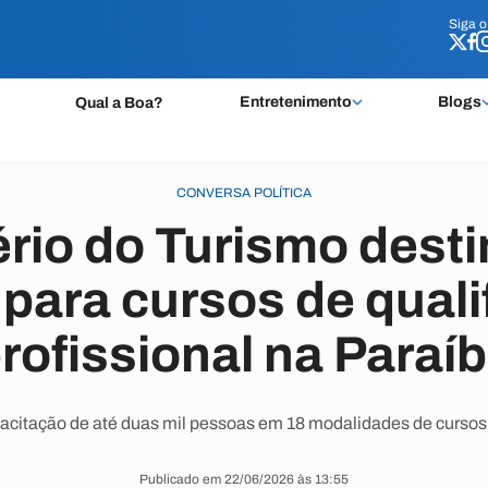
Siga 
Siga 
Entretenimento
Blogs
Qual a Boa?
CONVERSA POLÍTICA
ério do Turismo desti
 para cursos de quali
rofissional na Paraí
apacitação de até duas mil pessoas em 18 modalidades de curso
Publicado em 22/06/2026 às 13:55