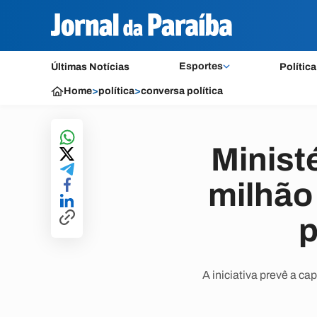
Esportes
Últimas Notícias
Política
Home
>
política
>
conversa política
Minist
milhão
p
A iniciativa prevê a c