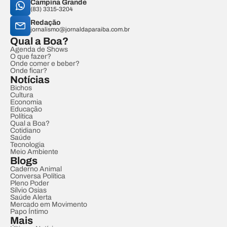
Campina Grande
(83) 3315-3204
Redação
jornalismo@jornaldaparaiba.com.br
Qual a Boa?
Agenda de Shows
O que fazer?
Onde comer e beber?
Onde ficar?
Notícias
Bichos
Cultura
Economia
Educação
Política
Qual a Boa?
Cotidiano
Saúde
Tecnologia
Meio Ambiente
Blogs
Caderno Animal
Conversa Política
Pleno Poder
Sílvio Osias
Saúde Alerta
Mercado em Movimento
Papo Íntimo
Mais