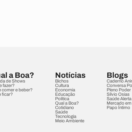
al a Boa?
Notícias
Blogs
da de Shows
Bichos
Caderno Ani
e fazer?
Cultura
Conversa Pol
 comer e beber?
Economia
Pleno Poder
 ficar?
Educação
Sílvio Osias
Política
Saúde Alerta
Qual a Boa?
Mercado em
Cotidiano
Papo Íntimo
Saúde
Tecnologia
Meio Ambiente