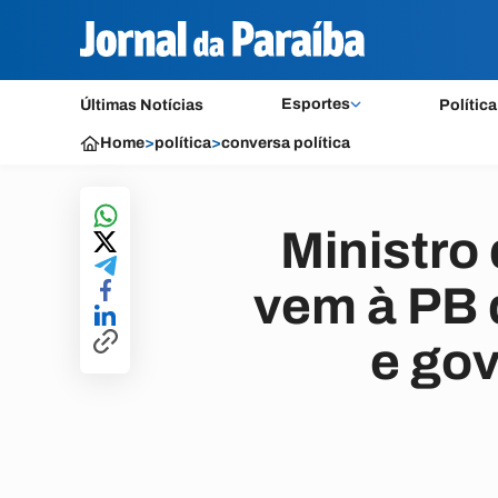
Esportes
Últimas Notícias
Política
Home
>
política
>
conversa política
Ministro
vem à PB 
e go