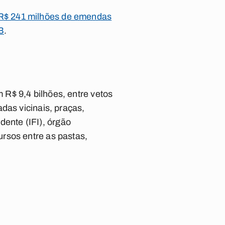
R$ 241 milhões de emendas
B
.
R$ 9,4 bilhões, entre vetos
das vicinais, praças,
ndente (IFI), órgão
ursos entre as pastas,