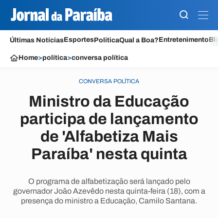
Esportes
Entretenimento
Bl
Últimas Notícias
Política
Qual a Boa?
Home
>
política
>
conversa política
CONVERSA POLÍTICA
Ministro da Educação
participa de lançamento
de 'Alfabetiza Mais
Paraíba' nesta quinta
O programa de alfabetização será lançado pelo
governador João Azevêdo nesta quinta-feira (18), com a
presença do ministro a Educação, Camilo Santana.