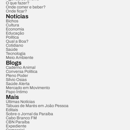
O que fazer?
Onde comer e beber?
Onde ficar?
Notícias
Bichos
Cultura
Economia
Educação
Política
Qual a Boa?
Cotidiano
Saúde
Tecnologia
Meio Ambiente
Blogs
Caderno Animal
Conversa Política
Pleno Poder
Sílvio Osias
Saúde Alerta
Mercado em Movimento
Papo Íntimo
Mais
Últimas Notícias
Tábuas de Marés em João Pessoa
Editais
Sobre o Jornal da Paraíba
Cabo Branco FM
CBN Paraíba
Expediente