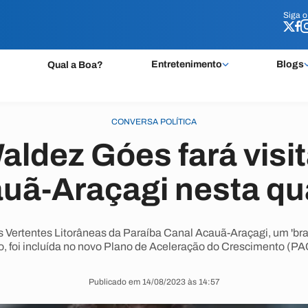
Siga 
Siga 
Entretenimento
Blogs
Qual a Boa?
CONVERSA POLÍTICA
aldez Góes fará visi
uã-Araçagi nesta qu
 Vertentes Litorâneas da Paraíba Canal Acauã-Araçagi, um 'br
o, foi incluída no novo Plano de Aceleração do Crescimento (PA
Publicado em 14/08/2023 às 14:57