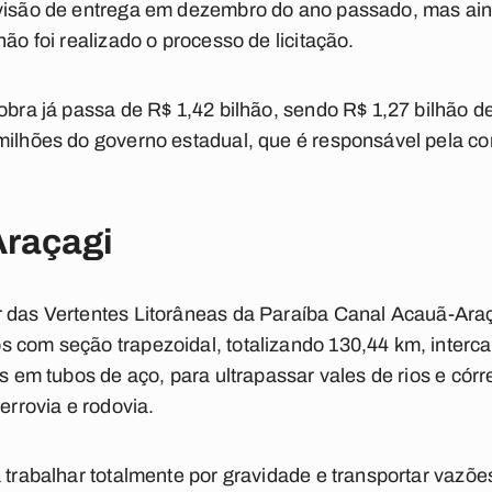
evisão de entrega em dezembro do ano passado, mas aind
não foi realizado o processo de licitação.
 obra já passa de R$ 1,42 bilhão, sendo R$ 1,27 bilhão d
 milhões do governo estadual, que é responsável pela c
Araçagi
r das Vertentes Litorâneas da Paraíba Canal
Acauã
-Ara
 com seção trapezoidal, totalizando 130,44 km, interca
os em tubos de aço, para ultrapassar vales de rios e cór
ferrovia e rodovia.
a trabalhar totalmente por gravidade e transportar vazõ