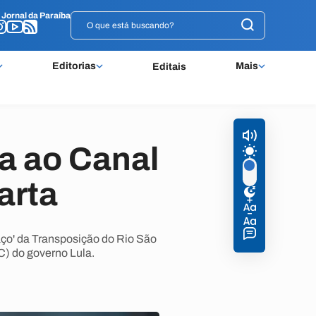
o
o
Jornal da Paraíba
Jornal da Paraíba
Editorias
Mais
Editais
ta ao Canal
arta
aço' da Transposição do Rio São
C) do governo Lula.