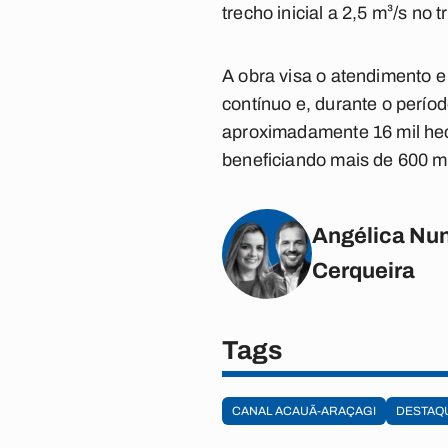
trecho inicial a 2,5 m³/s no t
A obra visa o atendimento e
contínuo e, durante o perío
aproximadamente 16 mil hec
beneficiando mais de 600 mi
Angélica Nun
Cerqueira
Tags
CANAL ACAUÃ-ARAÇAGI
DESTAQ