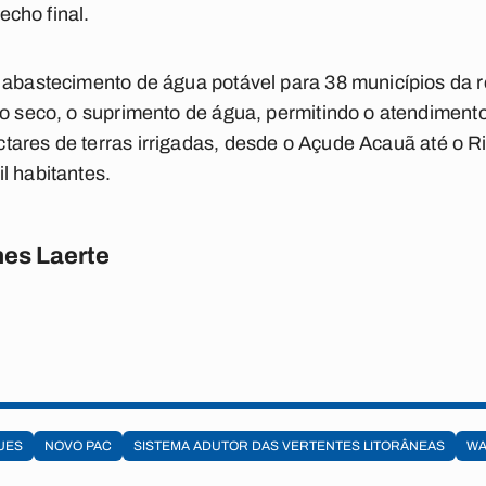
recho final.
 abastecimento de água potável para 38 municípios da r
do seco, o suprimento de água, permitindo o atendiment
tares de terras irrigadas, desde o Açude
Acauã
até o R
l habitantes.
es Laerte
UES
NOVO PAC
SISTEMA ADUTOR DAS VERTENTES LITORÂNEAS
WA