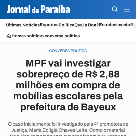
Esportes
Entretenimento
Bl
Últimas Notícias
Política
Qual a Boa?
Home
>
política
>
conversa política
CONVERSA POLÍTICA
MPF vai investigar
sobrepreço de R$ 2,88
milhões em compra de
mobílias escolares pela
prefeitura de Bayeux
O caso inicialmente foi investigado pela 4ª promotora de
Justiça, Maria Edligia Chaves Leite. Como o material