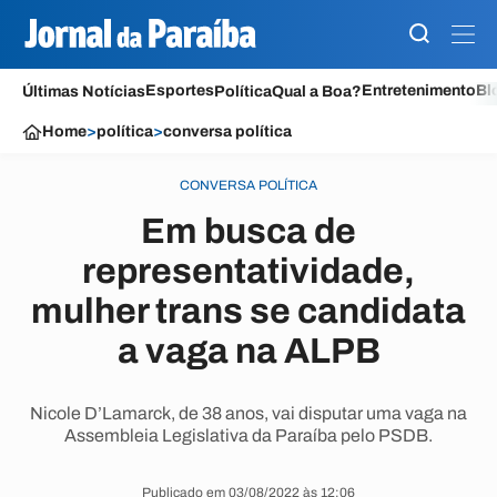
Esportes
Entretenimento
Bl
Últimas Notícias
Política
Qual a Boa?
Home
>
política
>
conversa política
CONVERSA POLÍTICA
Em busca de
representatividade,
mulher trans se candidata
a vaga na ALPB
Nicole D’Lamarck, de 38 anos, vai disputar uma vaga na
Assembleia Legislativa da Paraíba pelo PSDB.
Publicado em 03/08/2022 às 12:06