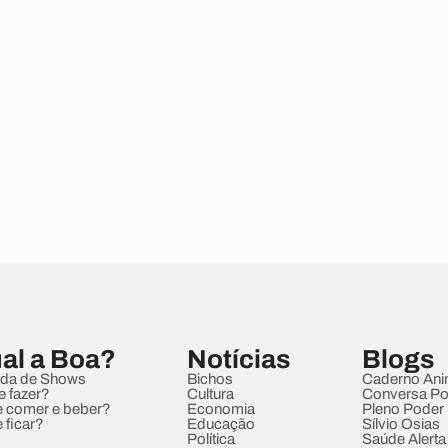
al a Boa?
Notícias
Blogs
da de Shows
Bichos
Caderno Ani
e fazer?
Cultura
Conversa Pol
 comer e beber?
Economia
Pleno Poder
 ficar?
Educação
Sílvio Osias
Política
Saúde Alerta