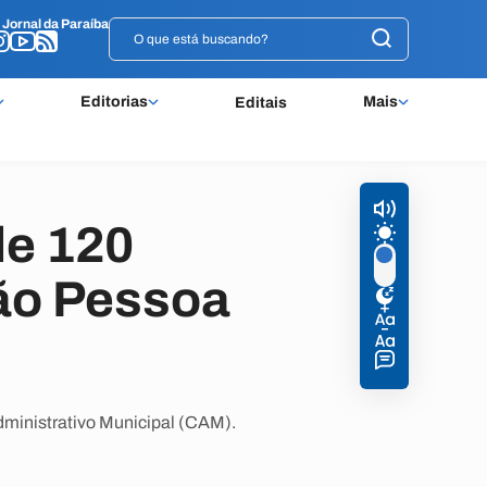
o
o
Jornal da Paraíba
Jornal da Paraíba
Editorias
Mais
Editais
de 120
ão Pessoa
dministrativo Municipal (CAM).