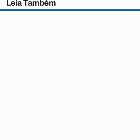
Leia Também