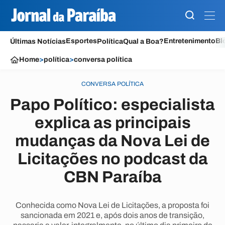
Esportes
Entretenimento
Bl
Últimas Notícias
Política
Qual a Boa?
Home
>
política
>
conversa política
CONVERSA POLÍTICA
Papo Político: especialista
explica as principais
mudanças da Nova Lei de
Licitações no podcast da
CBN Paraíba
Conhecida como Nova Lei de Licitações, a proposta foi
sancionada em 2021 e, após dois anos de transição,