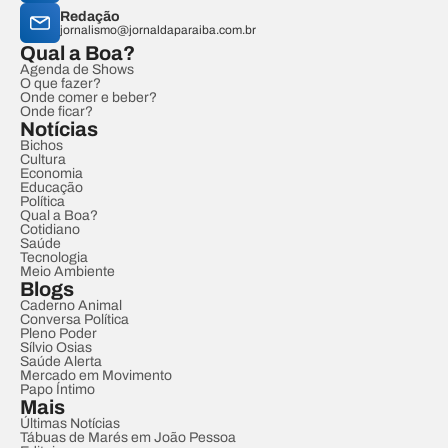
Redação
jornalismo@jornaldaparaiba.com.br
Qual a Boa?
Agenda de Shows
O que fazer?
Onde comer e beber?
Onde ficar?
Notícias
Bichos
Cultura
Economia
Educação
Política
Qual a Boa?
Cotidiano
Saúde
Tecnologia
Meio Ambiente
Blogs
Caderno Animal
Conversa Política
Pleno Poder
Sílvio Osias
Saúde Alerta
Mercado em Movimento
Papo Íntimo
Mais
Últimas Notícias
Tábuas de Marés em João Pessoa