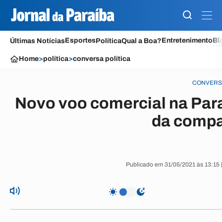
Esportes
Entretenimento
Bl
Últimas Notícias
Política
Qual a Boa?
Home
>
política
>
conversa política
CONVERSA
Novo voo comercial na Para
da compa
Publicado em 31/05/2021 às 13:15 