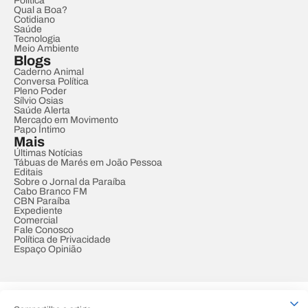
Política
Qual a Boa?
Cotidiano
Saúde
Tecnologia
Meio Ambiente
Blogs
Caderno Animal
Conversa Política
Pleno Poder
Sílvio Osias
Saúde Alerta
Mercado em Movimento
Papo Íntimo
Mais
Últimas Notícias
Tábuas de Marés em João Pessoa
Editais
Sobre o Jornal da Paraíba
Cabo Branco FM
CBN Paraíba
Expediente
Comercial
Fale Conosco
Política de Privacidade
Espaço Opinião
© REDE PARAÍBA DE COMUNICAÇÃO