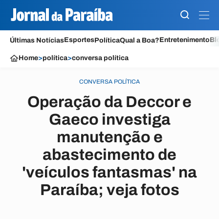
Esportes
Entretenimento
Bl
Últimas Notícias
Política
Qual a Boa?
Home
>
política
>
conversa política
CONVERSA POLÍTICA
Operação da Deccor e
Gaeco investiga
manutenção e
abastecimento de
'veículos fantasmas' na
Paraíba; veja fotos