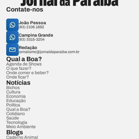
Contate-nos
João Pessoa
(83) 2106.1892
Campina Grande
(83) 3315-3204
Redação
jornalismo@jornaldaparaiba.com.br
Qual a Boa?
Agenda de Shows
O que fazer?
Onde comer e beber?
Onde ficar?
Notícias
Bichos
Cultura
Economia
Educação
Política
Qual a Boa?
Cotidiano
Saúde
Tecnologia
Meio Ambiente
Blogs
Caderno Animal