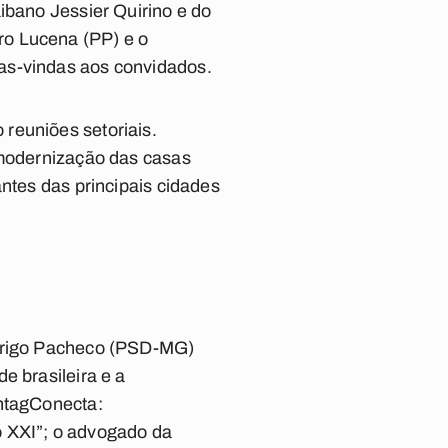
ibano Jessier Quirino e do
ro Lucena (PP) e o
as-vindas aos convidados.
reuniões setoriais.
 modernização das casas
antes das principais cidades
rigo
Pacheco
(PSD-MG)
e brasileira e a
shtagConecta:
o XXI”; o advogado da