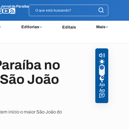
o
o
Jornal da Paraíba
Jornal da Paraíba
Editorias
Mais
Editais
araíba no
 São João
em início o maior São João do