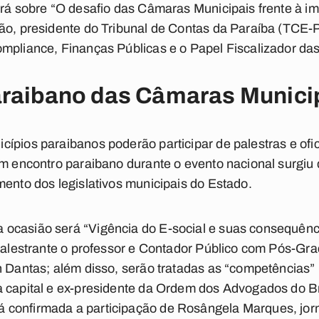
ará sobre “O desafio das Câmaras Municipais frente à i
ão, presidente do Tribunal de Contas da Paraíba (TCE-PB
mpliance, Finanças Públicas e o Papel Fiscalizador da
araibano das Câmaras Munici
ípios paraibanos poderão participar de palestras e ofic
um encontro paraibano durante o evento nacional surgiu
mento dos legislativos municipais do Estado.
ocasião será “Vigência do E-social e suas consequênc
o palestrante o professor e Contador Público com Pós-G
n Dantas; além disso, serão tratadas as “competências” p
 capital e ex-presidente da Ordem dos Advogados do Br
confirmada a participação de Rosângela Marques, jorn