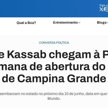
Siga 
Siga 
Entretenimento
Blogs
Qual a Boa?
CONVERSA POLÍTICA
e Kassab chegam à P
emana de abertura do
de Campina Grande
sembarcam no estado no próximo dia 10 de junho, data em que t
Mundo.