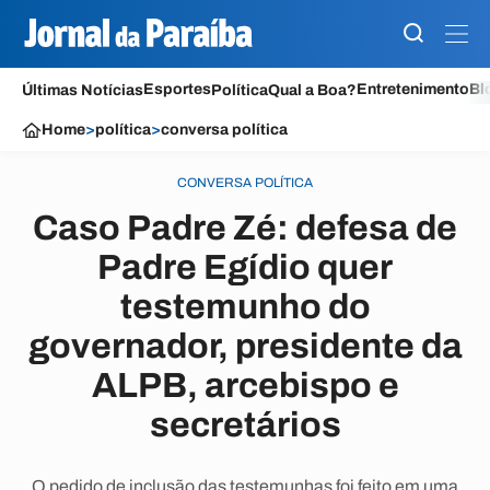
Esportes
Entretenimento
Bl
Últimas Notícias
Política
Qual a Boa?
Home
>
política
>
conversa política
CONVERSA POLÍTICA
Caso Padre Zé: defesa de
Padre Egídio quer
testemunho do
governador, presidente da
ALPB, arcebispo e
secretários
O pedido de inclusão das testemunhas foi feito em uma