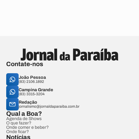
Contate-nos
João Pessoa
(83) 2106.1892
Campina Grande
(83) 3315-3204
Redação
jornalismo@jornaldaparaiba.com.br
Qual a Boa?
Agenda de Shows
O que fazer?
Onde comer e beber?
Onde ficar?
Notícias