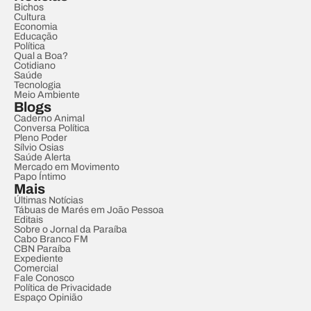
Bichos
Cultura
Economia
Educação
Política
Qual a Boa?
Cotidiano
Saúde
Tecnologia
Meio Ambiente
Blogs
Caderno Animal
Conversa Política
Pleno Poder
Sílvio Osias
Saúde Alerta
Mercado em Movimento
Papo Íntimo
Mais
Últimas Notícias
Tábuas de Marés em João Pessoa
Editais
Sobre o Jornal da Paraíba
Cabo Branco FM
CBN Paraíba
Expediente
Comercial
Fale Conosco
Política de Privacidade
Espaço Opinião