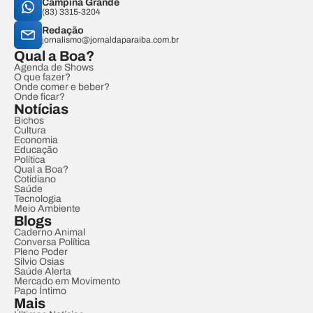
Campina Grande
(83) 3315-3204
Redação
jornalismo@jornaldaparaiba.com.br
Qual a Boa?
Agenda de Shows
O que fazer?
Onde comer e beber?
Onde ficar?
Notícias
Bichos
Cultura
Economia
Educação
Política
Qual a Boa?
Cotidiano
Saúde
Tecnologia
Meio Ambiente
Blogs
Caderno Animal
Conversa Política
Pleno Poder
Sílvio Osias
Saúde Alerta
Mercado em Movimento
Papo Íntimo
Mais