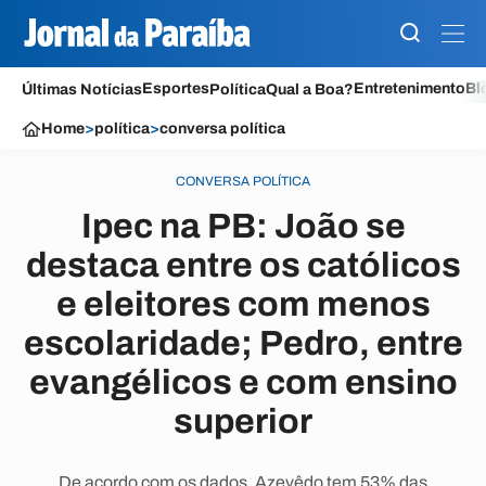
Esportes
Entretenimento
Bl
Últimas Notícias
Política
Qual a Boa?
Home
>
política
>
conversa política
CONVERSA POLÍTICA
Ipec na PB: João se
destaca entre os católicos
e eleitores com menos
escolaridade; Pedro, entre
evangélicos e com ensino
superior
De acordo com os dados, Azevêdo tem 53% das