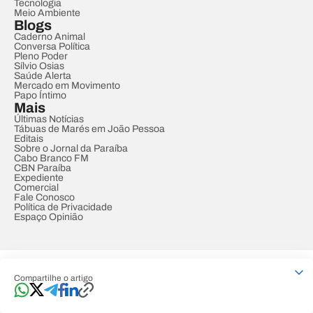
Tecnologia
Meio Ambiente
Blogs
Caderno Animal
Conversa Política
Pleno Poder
Sílvio Osias
Saúde Alerta
Mercado em Movimento
Papo Íntimo
Mais
Últimas Notícias
Tábuas de Marés em João Pessoa
Editais
Sobre o Jornal da Paraíba
Cabo Branco FM
CBN Paraíba
Expediente
Comercial
Fale Conosco
Política de Privacidade
Espaço Opinião
© REDE PARAÍBA DE COMUNICAÇÃO
Compartilhe o artigo
Developed by
Designed by