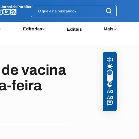
o
o
Jornal da Paraíba
Jornal da Paraíba
Editorias
Mais
Editais
 de vacina
a-feira