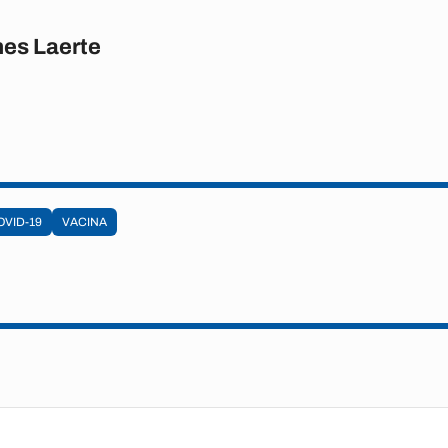
es Laerte
OVID-19
VACINA