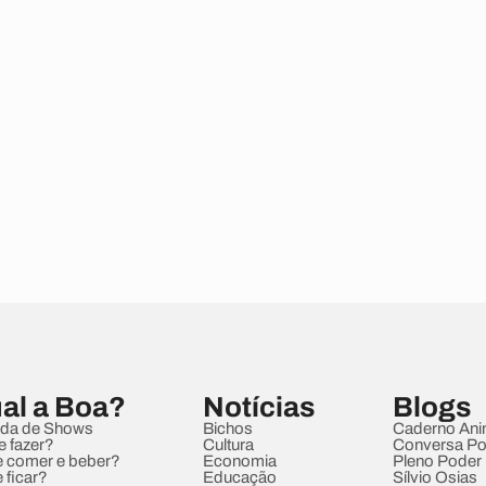
al a Boa?
Notícias
Blogs
da de Shows
Bichos
Caderno Ani
e fazer?
Cultura
Conversa Pol
 comer e beber?
Economia
Pleno Poder
 ficar?
Educação
Sílvio Osias