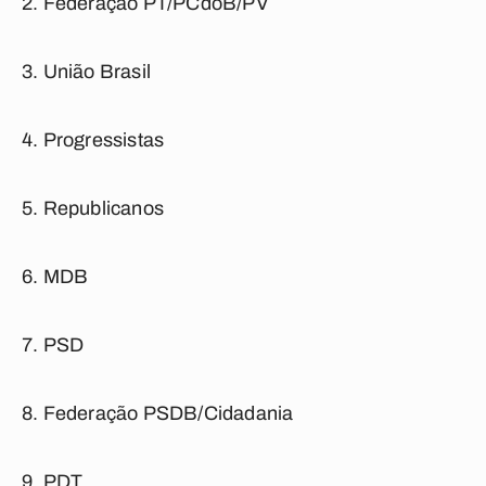
Federação PT/PCdoB/PV
União Brasil
Progressistas
Republicanos
MDB
PSD
Federação PSDB/Cidadania
PDT