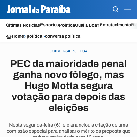
Esportes
Entretenimento
Bl
Últimas Notícias
Política
Qual a Boa?
Home
>
política
>
conversa política
CONVERSA POLÍTICA
PEC da maioridade penal
ganha novo fôlego, mas
Hugo Motta segura
votação para depois das
eleições
Nesta segunda-feira (6), ele anunciou a criação de uma
comissão especial para analisar o mérito da proposta que