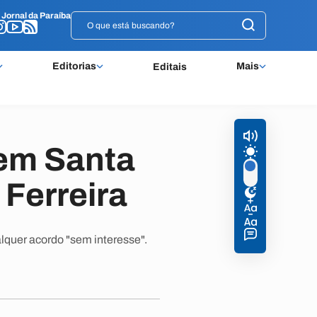
o
o
Jornal da Paraíba
Jornal da Paraíba
Editorias
Mais
Editais
 em Santa
 Ferreira
lquer acordo "sem interesse".