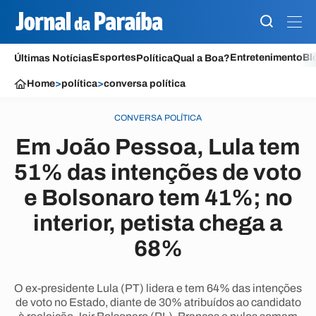
Esportes
Entretenimento
Bl
Últimas Notícias
Política
Qual a Boa?
Home
>
política
>
conversa política
CONVERSA POLÍTICA
Em João Pessoa, Lula tem
51% das intenções de voto
e Bolsonaro tem 41%; no
interior, petista chega a
68%
O ex-presidente Lula (PT) lidera e tem 64% das intenções
de voto no Estado, diante de 30% atribuídos ao candidato