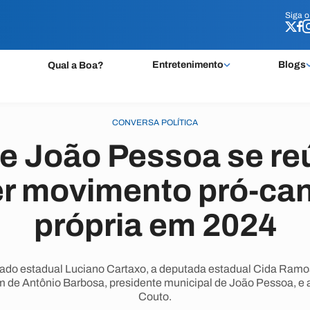
Siga 
Siga 
Entretenimento
Blogs
Qual a Boa?
CONVERSA POLÍTICA
de João Pessoa se r
er movimento pró-ca
própria em 2024
ado estadual Luciano Cartaxo, a deputada estadual Cida Ramos
m de Antônio Barbosa, presidente municipal de João Pessoa, e a
Couto.