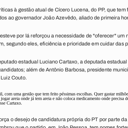
íticas à gestão atual de Cícero Lucena, do PP, que tem 
dos ao governador João Azevêdo, aliado de primeira hora
esteve por lá reforçou a necessidade de "oferecer" um n
om, segundo eles, eficiência e prioridade em cuidar das 
deputado estadual Luciano Cartaxo, a deputada estadua
candidatos; além de Antônio Barbosa, presidente munic
 Luiz Couto.
, com uma gestão que tem feito péssimas escolhas. Quer gastar milhões
jogar areia onde já tem areia e não coloca medicamento onde precisa
isse Cartaxo.
rça o desejo de candidatura própria do PT por parte da m
 lembrou que o partido, em João Pessoa, tem nomes forte