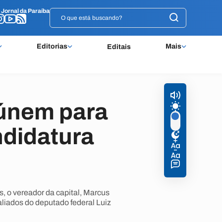
o
o
Jornal da Paraíba
Jornal da Paraíba
Editorias
Mais
Editais
eúnem para
ndidatura
, o vereador da capital, Marcus
liados do deputado federal Luiz