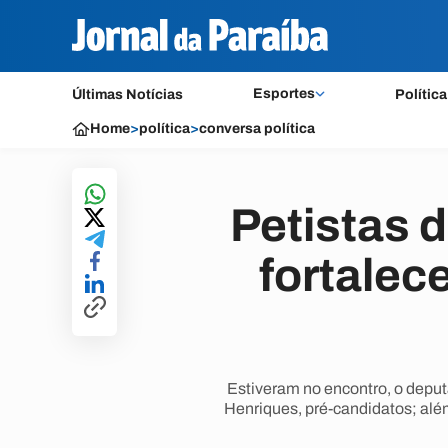
Esportes
Últimas Notícias
Política
Home
>
política
>
conversa política
Petistas 
fortalec
Estiveram no encontro, o deput
Henriques, pré-candidatos; alé