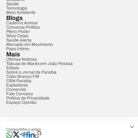
Saúde
Tecnologia
Meio Ambiente
Blogs
Caderno Animal
Conversa Política
Pleno Poder
Sílvio Osias
Saúde Alerta
Mercado em Movimento
Papo Íntimo
Mais
Últimas Notícias
Tábuas de Marés em João Pessoa
Editais
Sobre o Jornal da Paraíba
Cabo Branco FM
CBN Paraíba
Expediente
Comercial
Fale Conosco
Política de Privacidade
Espaço Opinião
© REDE PARAÍBA DE COMUNICAÇÃO
Compartilhe o artigo
Developed by
Designed by