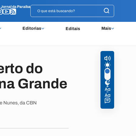
o
o
Jornal da Paraíba
Jornal da Paraíba
Editorias
Mais
Editais
erto do
na Grande
ipe Nunes, da CBN