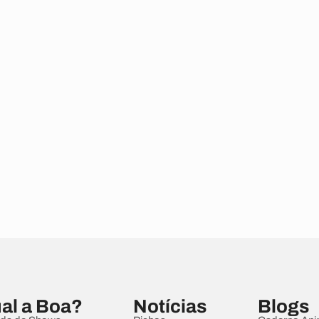
al a Boa?
Notícias
Blogs