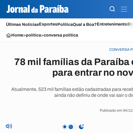
Esportes
Entretenimento
Bl
Últimas Notícias
Política
Qual a Boa?
Home
>
política
>
conversa política
CONVERSA P
78 mil famílias da Paraíba 
para entrar no no
Atualmente, 523 mil famílias estão cadastradas para recebe
ainda não definiu de onde vai sair o 
Publicado em 04/11/