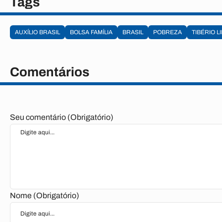
Tags
AUXÍLIO BRASIL
BOLSA FAMÍLIA
BRASIL
POBREZA
TIBÉRIO L
Comentários
Seu comentário (Obrigatório)
Nome (Obrigatório)