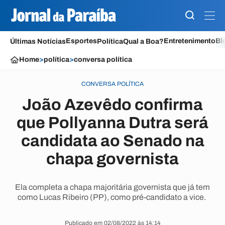
Esportes
Entretenimento
Bl
Últimas Notícias
Política
Qual a Boa?
Home
>
política
>
conversa política
CONVERSA POLÍTICA
João Azevêdo confirma
que Pollyanna Dutra será
candidata ao Senado na
chapa governista
Ela completa a chapa majoritária governista que já tem
como Lucas Ribeiro (PP), como pré-candidato a vice.
Publicado em 02/08/2022 às 14:14