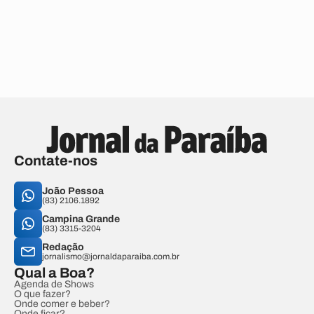
Contate-nos
João Pessoa
(83) 2106.1892
Campina Grande
(83) 3315-3204
Redação
jornalismo@jornaldaparaiba.com.br
Qual a Boa?
Agenda de Shows
O que fazer?
Onde comer e beber?
Onde ficar?