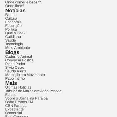
Onde comer e beber?
Onde ficar?
Notícias
Bichos
Cultura
Economia
Educação
Política
Qual a Boa?
Cotidiano
Saúde
Tecnologia
Meio Ambiente
Blogs
Caderno Animal
Conversa Política
Pleno Poder
Sílvio Osias
Saúde Alerta
Mercado em Movimento
Papo Íntimo
Mais
Últimas Notícias
Tábuas de Marés em João Pessoa
Editais
Sobre o Jornal da Paraíba
Cabo Branco FM
CBN Paraíba
Expediente
Comercial
Fale Conosco