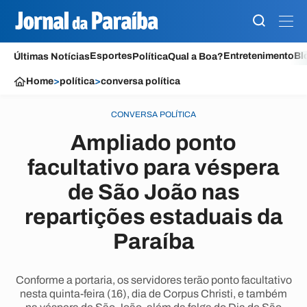
Esportes
Entretenimento
Bl
Últimas Notícias
Política
Qual a Boa?
Home
>
política
>
conversa política
CONVERSA POLÍTICA
Ampliado ponto
facultativo para véspera
de São João nas
repartições estaduais da
Paraíba
Conforme a portaria, os servidores terão ponto facultativo
nesta quinta-feira (16), dia de Corpus Christi, e também