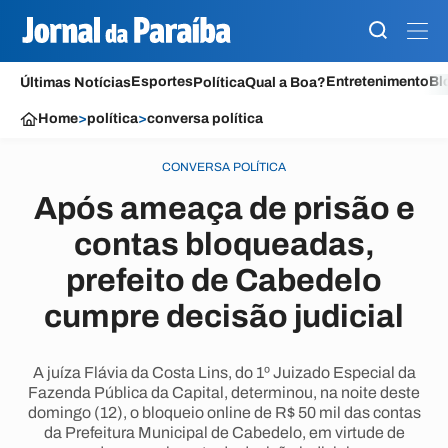
Esportes
Entretenimento
Bl
Últimas Notícias
Política
Qual a Boa?
Home
>
política
>
conversa política
CONVERSA POLÍTICA
Após ameaça de prisão e
contas bloqueadas,
prefeito de Cabedelo
cumpre decisão judicial
A juíza Flávia da Costa Lins, do 1º Juizado Especial da
Fazenda Pública da Capital, determinou, na noite deste
domingo (12), o bloqueio online de R$ 50 mil das contas
da Prefeitura Municipal de Cabedelo, em virtude de